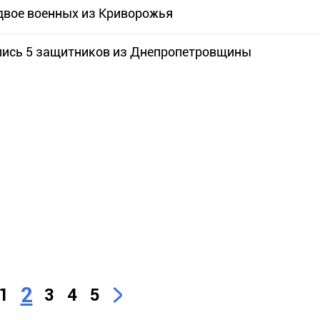
 двое военных из Криворожья
лись 5 защитников из Днепропетровщины
2
1
3
4
5