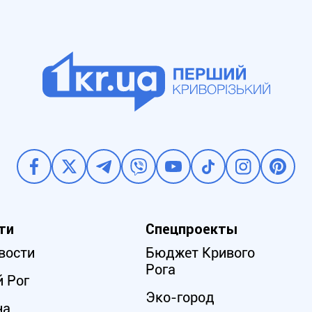
ти
Спецпроекты
вости
Бюджет Кривого
Рога
 Рог
Эко-город
на