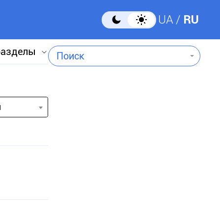
UA
RU
разделы
Поиск
и