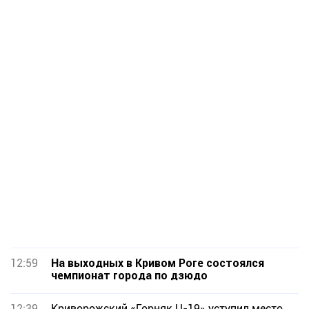
12:59
На выходных в Кривом Роге состоялся
чемпионат города по дзюдо
12:39
Криворожский «Горняк U-19» уступил место