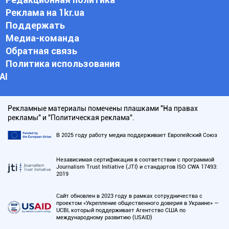
Реклама на 1kr.ua
Поддержать
Медиа-команда
Обратная связь
Политика использования
АI
Рекламные материалы помечены плашками "На правах
рекламы" и "Политическая реклама".
В 2025 году работу медиа поддерживает Европейский Союз
Независимая сертификация в соответствии с программой
Journalism Trust Initiative (JTI) и стандартов ISO CWA 17493:
2019
Сайт обновлен в 2023 году в рамках сотрудничества с
проектом «Укрепление общественного доверия в Украине» —
UCBI, который поддерживает Агентство США по
международному развитию (USAID)