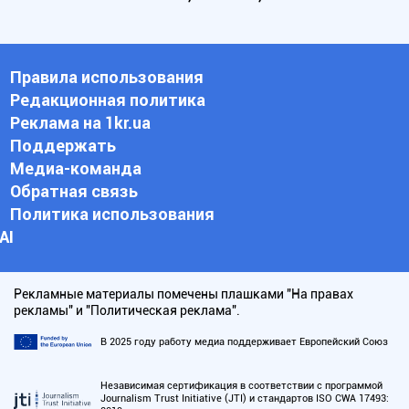
Правила использования
Редакционная политика
Реклама на 1kr.ua
Поддержать
Медиа-команда
Обратная связь
Политика использования
АI
Рекламные материалы помечены плашками "На правах
рекламы" и "Политическая реклама".
В 2025 году работу медиа поддерживает Европейский Союз
Независимая сертификация в соответствии с программой
Journalism Trust Initiative (JTI) и стандартов ISO CWA 17493: