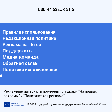
USD
44,63
EUR
51,5
Правила использования
Редакционная политика
Реклама на 1kr.ua
Поддержать
Медиа-команда
Обратная связь
Политика использования
АI
Рекламные материалы помечены плашками "На правах
рекламы" и "Политическая реклама".
В 2025 году работу медиа поддерживает Европейский Союз