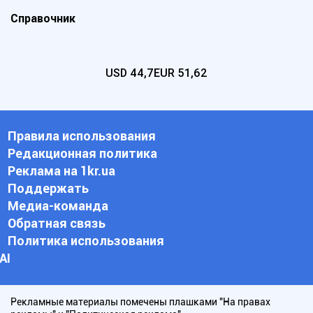
Справочник
USD
44,7
EUR
51,62
Правила использования
Редакционная политика
Реклама на 1kr.ua
Поддержать
Медиа-команда
Обратная связь
Политика использования
АI
Рекламные материалы помечены плашками "На правах