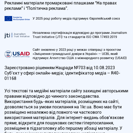
Рекламні матеріали промарковані плашками “На правах
реклами” і “Політична реклама”.
У 2025 році роботу медіа підтримує Європейський союз
Незалежна сертифікація відповідно до програми Journalism
Trust Initiative (JTI) та стандартів ISO CWA 17493:2019
Сайт оновлено у 2023 році у межах співпраці з проєктом
«Зміцнення громадської довіри в Україні» — UCBI, який
підтримує Агентство США з міжнародного розвитку (USAID)
Зареєстровано рішенням Нацради №703 від 10.08.2023
Cуб’єкт у сфері онлайн-медіа; ідентифікатор медіа – R40-
01168
Усі текстові та медійні матеріали сайту захищені авторськими
правами відповідно до чинного законодавства.
Використання будь-яких матеріалів, розміщених на сайті,
дозволяється за умови посилання на 1kr.ua. Воно має бути
розміщено незалежно від повного чи часткового
використання матеріалів. Для інтернет-видань обов'язкове
пряме, відкрите для пошукових систем гіперпосилання,
розміщене в підзаголовку або першому абзаці матеріалу. У