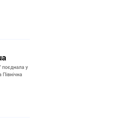
ua
" поєднала у
а Північна