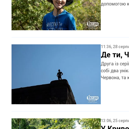
допомогою кр
11:36, 28 серп
Де ти, 
Друга із сер
собі два уні
Червона, та 
13:06, 25 серп
У Криво