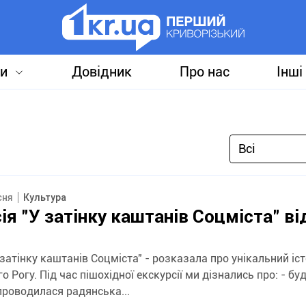
и
Довідник
Про нас
Інші
Всі
сня
Культура
ія "У затінку каштанів Соцміста" від
 затінку каштанів Соцміста" - розказала про унікальний іс
о Рогу. Під час пішохідної екскурсії ми дізнались про: - бу
проводилася радянська...