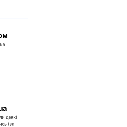
ом
ика
ua
ли деякі
ись (за