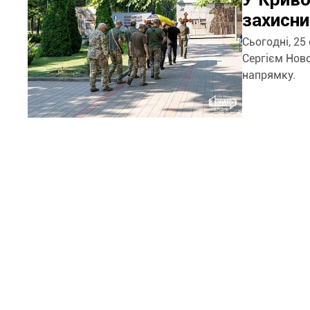
захисн
Сьогодні, 25
Сергієм Ново
напрямку.