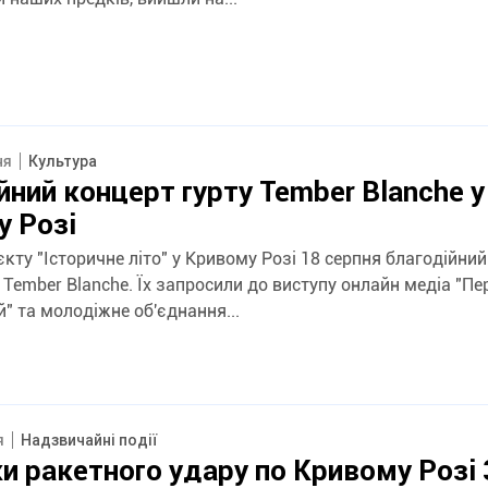
ня
Культура
йний концерт гурту Tember Blanche у
 Розі
кту "Історичне літо" у Кривому Розі 18 серпня благодійни
т Tember Blanche. Їх запросили до виступу онлайн медіа "П
" та молодіжне об'єднання...
я
Надзвичайні події
и ракетного удару по Кривому Розі 