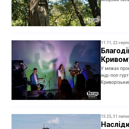
11:11, 22 серп
Благоді
Кривому
У межах проє
інді-поп гур
Криворізький
15:25, 31 липн
Наслідк