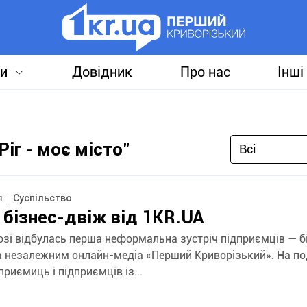
и
Довідник
Про нас
Інші
іг - моє місто"
Всі
я
Суспільство
бізнес-двіж від 1KR.UA
зі відбулась перша неформальна зустріч підприємців — бі
а незалежним онлайн-медіа «Перший Криворізький». На по
приємиць і підприємців із...