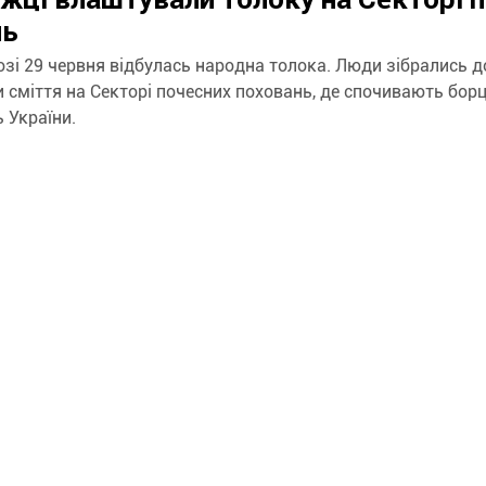
нь
зі 29 червня відбулась народна толока. Люди зібрались д
 сміття на Секторі почесних поховань, де спочивають борц
 України.