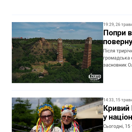
19:29, 26 трав
Попри в
поверну
Після триріч
громадська о
засновник Ол
14:33, 15 трав
Кривий 
у націо
Сьогодні, 15