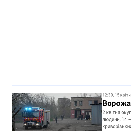
12:39, 15 квіт
Ворожа 
2 квітня оку
людини, 14 — поранених
криворізьких