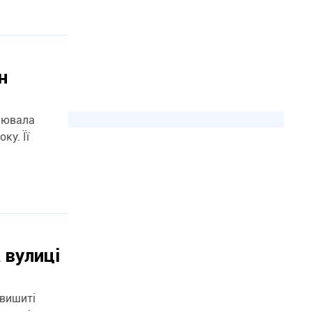
н
ацювала
ку. Її
 вулиці
 вишиті