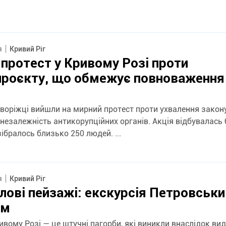
я
Кривий Ріг
протест у Кривому Розі проти
проєкту, що обмежує повноваження
иворіжці вийшли на мирний протест проти ухвалення закон
жність антикорупційних органів. Акція відбувалась біля
флагштоку, зібралось близько 250 людей. ...
я
Кривий Ріг
ові пейзажі: екскурсія Петровськ
ом
ивому Розі — це штучні пагорби, які виникли внаслідок ви