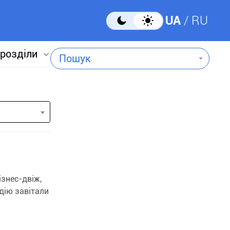
UA
RU
 розділи
Пошук
знес-двіж,
дію завітали