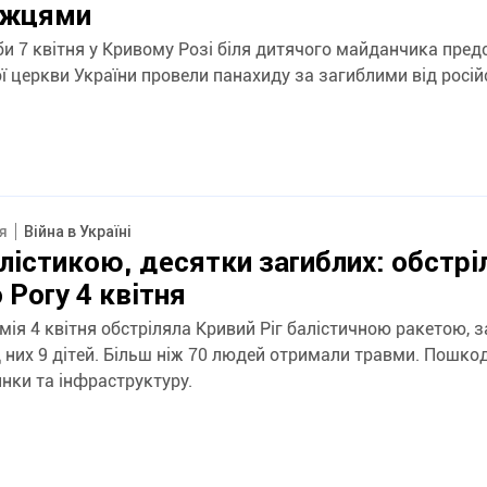
іжцями
и 7 квітня у Кривому Розі біля дитячого майданчика пред
 церкви України провели панахиду за загиблими від російс
ня
Війна в Україні
лістикою, десятки загиблих: обстрі
 Рогу 4 квітня
мія 4 квітня обстріляла Кривий Ріг балістичною ракетою, з
 них 9 дітей. Більш ніж 70 людей отримали травми. Пошк
нки та інфраструктуру.