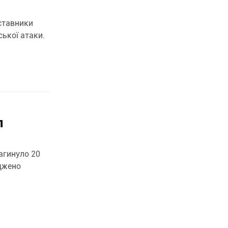
ставники
ької атаки.
л
агинуло 20
оджено