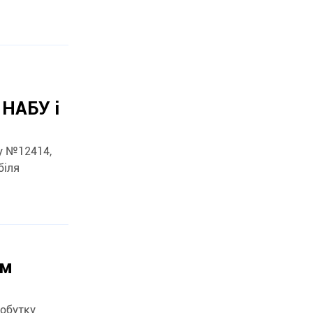
 НАБУ і
у №12414,
им
добутку