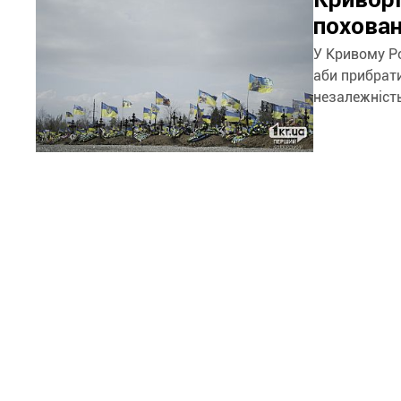
похова
У Кривому Ро
аби прибрати
незалежність