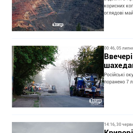
корисних коп
оглядові май
00:46, 05 липн
Ввечері
шахеда
Російські ок
поранено 7 
14:16, 30 черв
Криворі