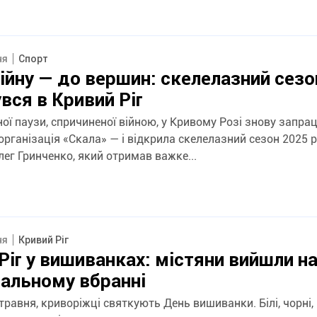
ня
Спорт
ійну — до вершин: скелелазний сезо
вся в Кривий Ріг
ної паузи, спричиненої війною, у Кривому Розі знову запр
рганізація «Скала» — і відкрила скелелазний сезон 2025 ро
ег Гринченко, який отримав важке...
ня
Кривий Ріг
Ріг у вишиванках: містяни вийшли на
нальному вбранні
 травня, криворіжці святкують День вишиванки. Білі, чорні,