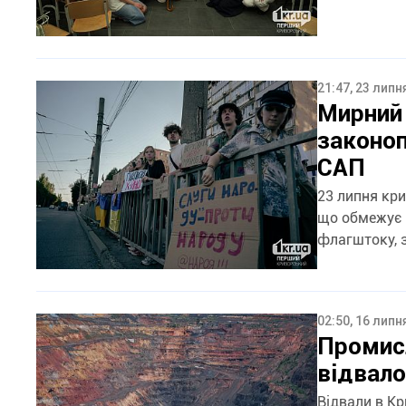
21:47, 23 липн
Мирний 
законо
САП
23 липня кр
що обмежує незале
02:50, 16 липн
Промисл
відвал
Відвали в Кр