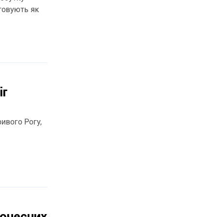
стовують як
іг
ривого Рогу,
почесних