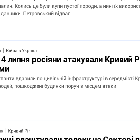
алин. Колись це були купи пустої породи, а нині їх викори
данчики. Петровський відвал...
я
Війна в Україні
 4 липня росіяни атакували Кривий Р
ми
упанти вдарили по цивільній інфраструктурі в середмісті К
людей, пошкоджені будинки поруч з місцем атаки
ня
Кривий Ріг
жці влаштували толоку на Секторі 