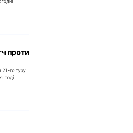
огодні
тч проти
ч 21-го туру
я, тоді