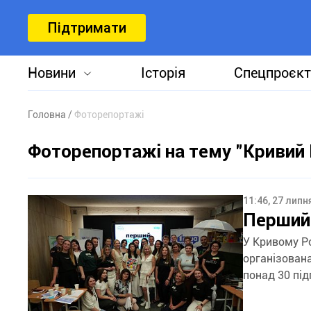
Підтримати
Новини
Історія
Спецпроєкт
Головна
Фоторепортажі
Фоторепортажі на тему "Кривий Р
11:46, 27 липн
Перший 
У Кривому Ро
організован
понад 30 під