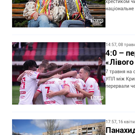
хрестиком ч
національне 
14:57, 08 трав
4:0 – п
«Лівого
7 травня на 
УПЛ між Крив
перервали че
17:57, 16 квіт
Панахид