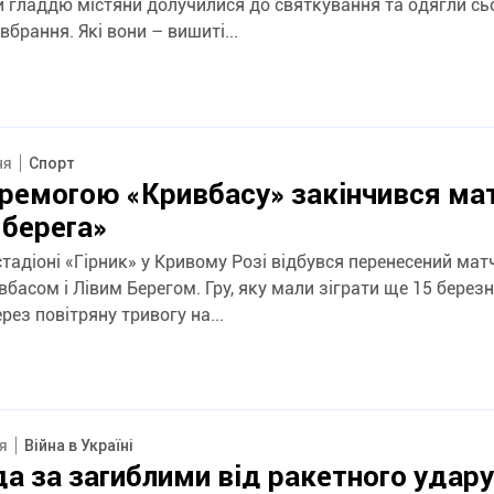
и гладдю містяни долучилися до святкування та одягли сь
вбрання. Які вони – вишиті...
ня
Спорт
еремогою «Кривбасу» закінчився ма
 берега»
стадіоні «Гірник» у Кривому Розі відбувся перенесений мат
басом і Лівим Берегом. Гру, яку мали зіграти ще 15 березн
рез повітряну тривогу на...
ня
Війна в Україні
а за загиблими від ракетного удару