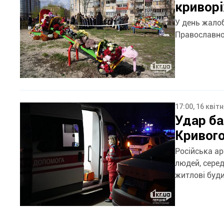
кривор
У день жалоб
Православної
17:00, 16 квіт
Удар ба
Кривого
Російська ар
людей, серед
житлові буди