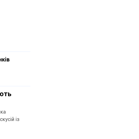
нків
ують
яка
кусій із