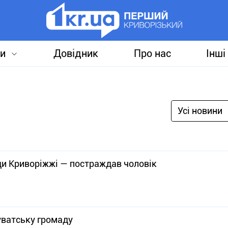
и
Довідник
Про нас
Інші
Усі новини
ди Криворіжжі — постраждав чоловік
уватську громаду