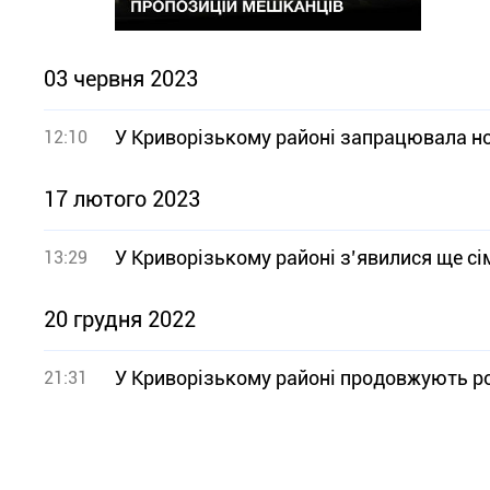
03 червня 2023
У Криворізькому районі запрацювала но
12:10
17 лютого 2023
У Криворізькому районі з’явилися ще сі
13:29
20 грудня 2022
У Криворізькому районі продовжують р
21:31