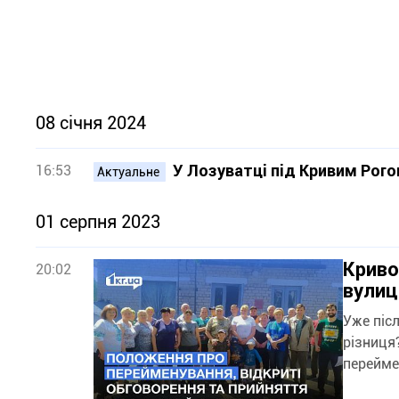
08 січня 2024
У Лозуватці під Кривим Рог
16:53
Актуальне
01 серпня 2023
Криво
20:02
вулиц
Уже післ
різниця
переймен