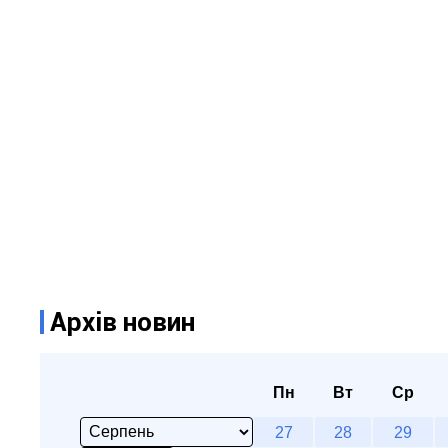
Архів новин
Пн
Вт
Ср
27
28
29