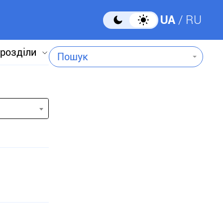
UA
RU
 розділи
Пошук