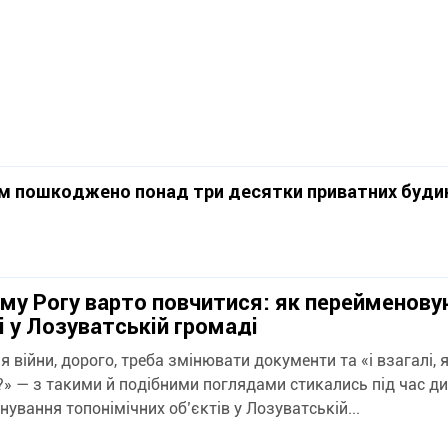
ом пошкоджено понад три десятки приватних буди
му Рогу варто повчитися: як перейменов
і у Лозуватській громаді
я війни, дорого, треба змінювати документи та «і взагалі, 
?» — з такими й подібними поглядами стикались під час дис
ування топонімічних об’єктів у Лозуватській...