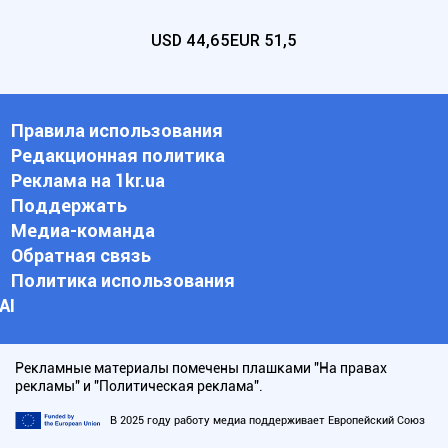
USD
44,65
EUR
51,5
Правила использования
Редакционная политика
Реклама на 1kr.ua
Поддержать
Медиа-команда
Обратная связь
Политика использования
АI
Рекламные материалы помечены плашками "На правах
рекламы" и "Политическая реклама".
В 2025 году работу медиа поддерживает Европейский Союз