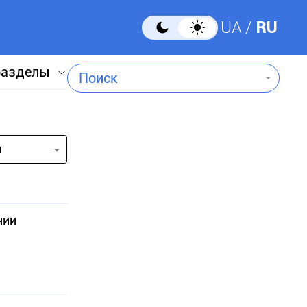
UA
RU
разделы
Поиск
и
нии