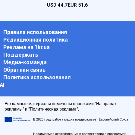
USD
44,7
EUR
51,6
Правила использования
Редакционная политика
Реклама на 1kr.ua
Поддержать
Медиа-команда
Обратная связь
Политика использования
АI
Рекламные материалы помечены плашками "На правах
рекламы" и "Политическая реклама".
В 2025 году работу медиа поддерживает Европейский Союз
Независимая сертификация в соответствии с программой